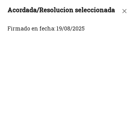
Acordada/Resolucion seleccionada
Firmado en fecha:
19/08/2025
Acordadas y Resoluciones
Filtros de búsqueda
Número
Texto
Fecha desde